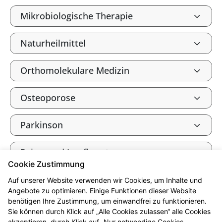
Mikrobiologische Therapie
Naturheilmittel
Orthomolekulare Medizin
Osteoporose
Parkinson
Reise- und Impfberatung
Cookie Zustimmung
Säure-Basen-Haushalt
Auf unserer Website verwenden wir Cookies, um Inhalte und
Angebote zu optimieren. Einige Funktionen dieser Website
benötigen Ihre Zustimmung, um einwandfrei zu funktionieren.
Tee und Heilkräuter
Sie können durch Klick auf „Alle Cookies zulassen“ alle Cookies
akzeptieren, durch Klick auf „Nur notwendige Cookies