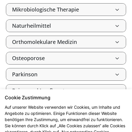
Mikrobiologische Therapie
Naturheilmittel
Orthomolekulare Medizin
Osteoporose
Parkinson
Reise- und Impfberatung
Cookie Zustimmung
Säure-Basen-Haushalt
Auf unserer Website verwenden wir Cookies, um Inhalte und
Angebote zu optimieren. Einige Funktionen dieser Website
benötigen Ihre Zustimmung, um einwandfrei zu funktionieren.
Tee und Heilkräuter
Sie können durch Klick auf „Alle Cookies zulassen“ alle Cookies
akzeptieren, durch Klick auf „Nur notwendige Cookies